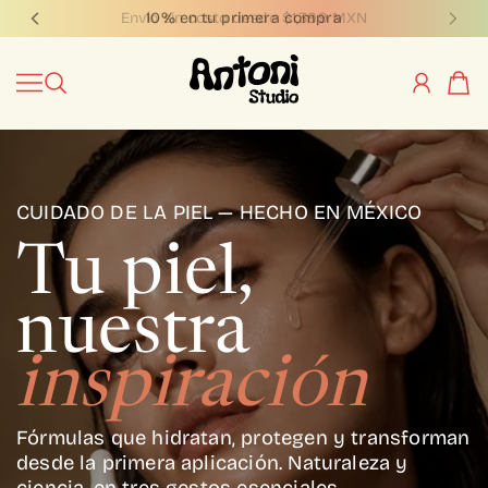
10% en tu primera compra
IR AL CONTENIDO
Antoni Studio
CUIDADO DE LA PIEL — HECHO EN MÉXICO
Tu piel,
nuestra
inspiración
Fórmulas que hidratan, protegen y transforman
desde la primera aplicación. Naturaleza y
ciencia, en tres gestos esenciales.