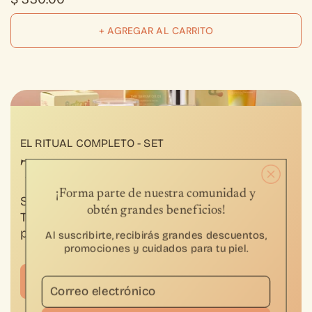
+ AGREGAR AL CARRITO
EL RITUAL COMPLETO - SET
The Trio
¡Forma parte de nuestra comunidad y
Sérum, crema y bálsamo en un solo gesto.
obtén grandes beneficios!
Tu rutina de la mañana a la noche — con un
precio especial.
AHORRA 14%
Al suscribirte, recibirás grandes descuentos,
promociones y cuidados para tu piel.
$ 1,,650
Correo electrónico