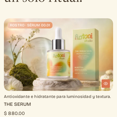
ROSTRO · SÉRUM 00.01
ROSTRO · SÉRUM 00.01
Antioxidante e hidratante para luminosidad y textura.
THE SERUM
$ 880.00