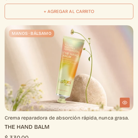
+ AGREGAR AL CARRITO
MANOS · BÁLSAMO
MANOS · BÁLSAMO
Crema reparadora de absorción rápida, nunca grasa.
THE HAND BALM
$ 330.00